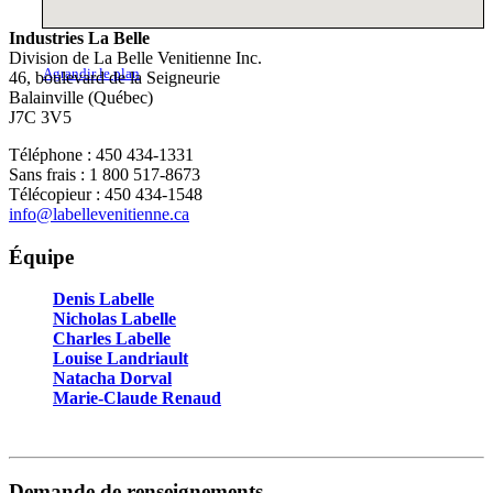
Industries La Belle
Division de La Belle Venitienne Inc.
Agrandir le plan
46, boulevard de la Seigneurie
Balainville (Québec)
J7C 3V5
Téléphone : 450 434-1331
Sans frais : 1 800 517-8673
Télécopieur : 450 434-1548
info@labellevenitienne.ca
Équipe
Denis Labelle
Nicholas Labelle
Charles Labelle
Louise Landriault
Natacha Dorval
Marie-Claude Renaud
Demande de renseignements